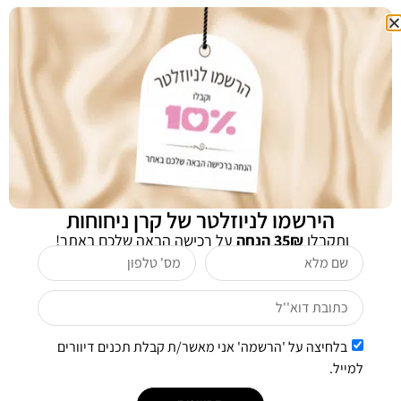
לקוחות שרכשו מוצר זה רכשו גם
הירשמו לניוזלטר של קרן ניחוחות
ותקבלו
35₪ הנחה
על רכישה הבאה שלכם באתר!
THERAPIST || ת'רפיסט 2080
מלנייט 2080 || MELANIGHT
בלחיצה על 'הרשמה' אני מאשר/ת קבלת תכנים דיוורים
למייל.
לפרטים ורכישה
לפרטים ורכישה