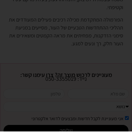
וקטיפתי.
הפורמולה המתקדמת מכילה רכיבים פעילים המעודדים את
תהליכי ההתחדשות הטבעיים של העור, מסייעים במניעת
סימני הזדקנות, מפחיתים את מראה הקמטים ומשאירים את
העור חלק, רך ונעים למגע.
מעוניינים לרכוש מוצר זה? צרו עימנו קשר:
נייד: 050-3355019
אני מעוניינת לקבל חדשות ומבצעים לדואר אלקטרוני
שליחה