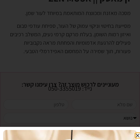
מסכה מאזנת ומכווצת המותאמת במיוחד לעור שמן.
מסייעת בחיטוי וניקוי עמוק של העור, ספיחת עודפי סבום
ואיזון רמות השומן. בעלת מרקם קרמי נעים, המשלב רכיבים
פעילים להרגעת אדמומיות והפחתת מראה נקבוביות
פעורות, תוך שמירה על המחסום האפידרמלי הטבעי
.
מעוניינים לרכוש מוצר זה? צרו עימנו קשר:
נייד: 050-3355019
אני מעוניינת לקבל חדשות ומבצעים לדואר אלקטרוני