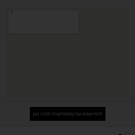
להתייעצות עם קוסמטיקאית לחצ/י כאן