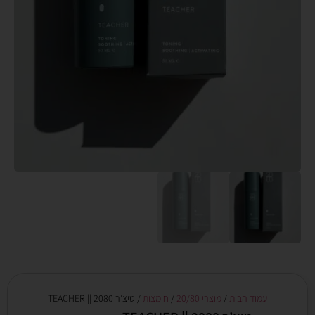
עמוד הבית
/
מוצרי 20/80
/
חומצות
/ טיצ’ר 2080 || TEACHER