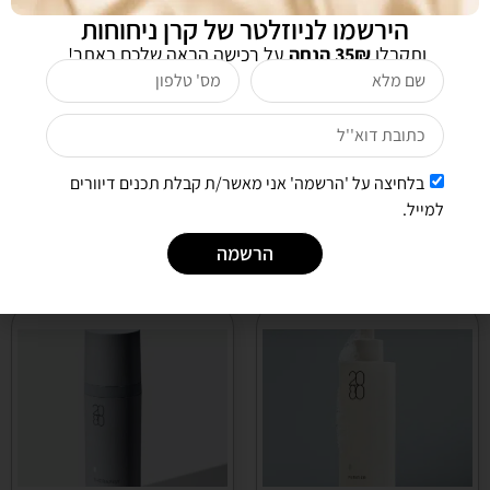
הירשמו לניוזלטר של קרן ניחוחות
ותקבלו
35₪ הנחה
על רכישה הבאה שלכם באתר!
אני מעוניינת לקבל חדשות ומבצעים לדואר אלקטרוני
שליחה
בלחיצה על 'הרשמה' אני מאשר/ת קבלת תכנים דיוורים
למייל.
לקוחות שרכשו מוצר זה רכשו גם
הרשמה