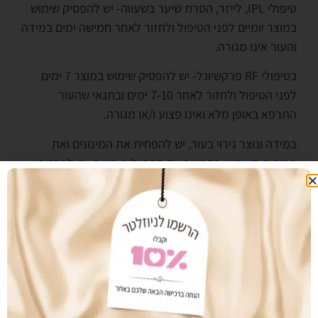
טיפולי IPL, לייזר, הסרת שיער בשעווה- יש להפסיק שימוש
במוצר יומיים לפני הטיפול ולחזור לאחר חמישה ימים במידה
והעור אינו מגורה.
בטיפולי RF פרקשיונל- יש להפסיק שימוש במוצר 7 ימים
לפני הטיפול ולחזור לאחר 7-10 ימים ובתנאי שהעור
התרפא באופן מלא ואינו פצוע ו/או מגורה.
במידה ונוצר גירוי בעור, יש להפחית את המינונים ואת
תכיפות השימוש בתכשיר עד הסתגלות העור, וכן להרבות
בלחות מותאמת.
מעוניינים לרכוש מוצר זה? צרו עימנו קשר:
נייד: 050-3355019