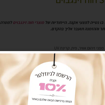
מוצרי חוה זינגבוים
למטרה זו
אתר וההזמנה תועבר אליך בהקדם.
י זיהום אוויר, פיח, קרינת UV
וש.
אר והן את הפנים.