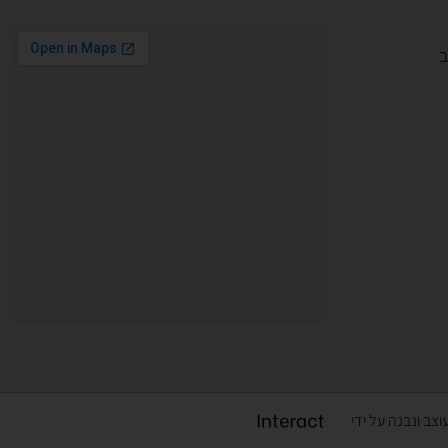
צב ונבנה על ידי