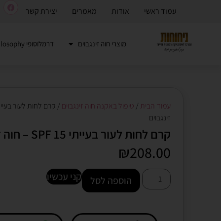
עמוד ראשי
אודות
מאמרים
יצירת קשר
מוצרי חוה זינגבוים
דרמלוסופי Dermalosophy
עמוד הבית
/
טיפול באקנה חוה זינגבוים
זינגבוים
קרם לחות לעור בעייתי SPF 15 – חוה זינגבוים
₪
208.00
קני עכשיו
הוספה לסל