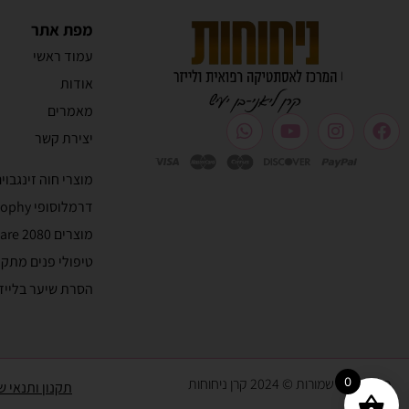
מפת אתר
עמוד ראשי
אודות
מאמרים
יצירת קשר
מוצרי חוה זינגבוי
דרמלוסופי Dermalosophy
מוצרים 2080 skincare
טיפולי פנים מתק
הסרת שיער בלייז
0
כל הזכויות שמורות © 2024 קרן ניחוחות
תקנון ותנאי ש