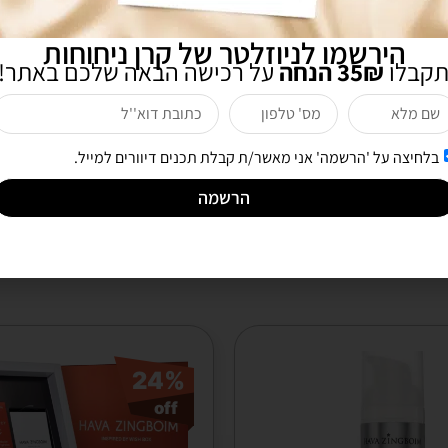
הירשמו לניוזלטר של קרן ניחוחות
תקבלו
35₪ הנחה
על רכישה הבאה שלכם באתר!
אני מעוניינת לקבל חדשות ומבצעים לדואר אלקטרוני
שליחה
בלחיצה על 'הרשמה' אני מאשר/ת קבלת תכנים דיוורים למייל.
הרשמה
לקוחות שרכשו מוצר זה רכשו גם
24%
off