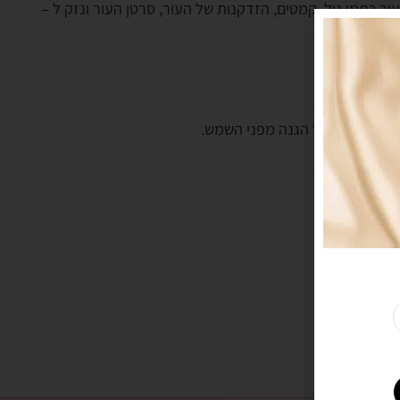
לגרום לעור אדמומי ולכוויות – UVB או UVA, אשר מובילה לכך שיהיו בעור כתמי גיל, קמטים, הזדקנות של העור, סרטן העור ונזק ל –