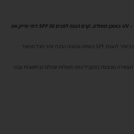
האקלים הים תיכוני בישראל הכולל את קרני השמש החמות מצריך שימוש בתכשירי קוסמטיקה ייעודיים אשר יסננו את קרינת ה – UV באופן מוחלט. קרם הגנה לפנים 50 SPF דמי מייק אפ
מיוצר מחומרים אורגנים אשר עטופים באמצעות קפסולה (EUSOLEX PEARLS-UV) , שילוב זה הוא המתאים ביותר להגנת SPF בטוחה וגבוהה הרבה יותר מכל תכשיר
ולה העשירה מבצעת במקביל כמה פעולות שכולם הן חשובות עבור