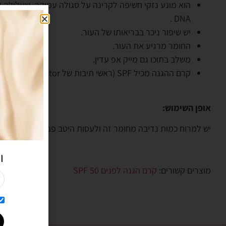
DNA .
יש שיפור ניכר בבריאותו של העור.
החומר מרגיע את העור.
משלב בתוכו גם מייק אפ עדין.
קרם ההגנה מכיל SPF (ראשי תיבות של Sun Protection Factor) מעניק הגנה שהיא פי 50 גבוהה יותר מכל תכשיר קוסמטי אחר המיועד ליצור הגנה מפני השמש.
אופן השימוש:
יש למרוח כמות נדיבה מחומר זה ולעסות היטב פנימה לתוך העור
ו
מוצרים קשורים:
קרם הגנה לפנים SPF 50