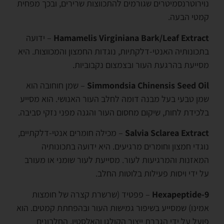
נוירוטרנסמיטרים שגורמים להתכווצות שרירים, ובכך מפחית
קמטי הבעה.
Hamamelis Virginiana Bark/Leaf Extract
– ידועה
בתכונותיה האנטי-דלקתיות, נוגדות החמצון והמכווצות. היא
מסייעת בהרגעת העור ובצמצום נקבוביות.
Simmondsia Chinensis Seed Oil
– שמן חוחובה הוא
שמן טבעי בעל מבנה דומה לחלב העור האנושי. הוא מסייע
בלכידת לחות, שיקום מחסום העור והגנה מפני נזקי סביבה.
Salvia Sclarea Extract
– מכילה חומרים אנטי-דלקתיים,
נוגדי חמצון וחומרים מרגיעים. היא ידועה בתכונותיה
המאזנות והמרגיעות לעור. מסייעת לעור שומני או מעורב
על ידי ויסות פעילות בלוטות החלב.
Hexapeptide-9
– פפטיד (שרשרת קצרה של חומצות
אמינו) שמסייע בשיפור גמישות העור ובהפחתת קמטים. הוא
פועל על ידי הגברת ייצור הקולגן והאלסטין, החלבונים