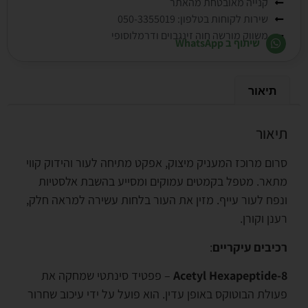
קנייה מאובטחת מהאתר
שירות לקוחות בטלפון: 050-3355019
משווק מורשה חוה זינגבוים ודרמלוסופי
שיתוף ב WhatsApp
תיאור
תיאור
סרום מרוכז המעניק מיצוק, אפקט מתיחה לעור והידוק קווי
מתאר. מטפל בקמטים עמוקים ומסייע בהשבת אלסטיות
ונפח לעור עייף. מזין את העור בלחות עשירה למראה חלק,
רענן וקורן.
רכיבים עיקריים
:
Acetyl Hexapeptide-8
– פפטיד סינתטי שמחקה את
פעולת הבוטוקס באופן עדין. הוא פועל על ידי עיכוב שחרור