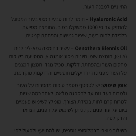
החיוניים למבנה העור.
Hyaluronic Acid
– חומר לחות טבעי המצוי בעור המסוגל
להחזיק עד פי 1000 ממשקלו במים. החומצה מסייעת
בלכידת לחות בעור, שיפור גמישות והפחתת קמטים.
Oenothera Biennis Oil
– עשיר בחומצה גמא-לינולנית
(GLA), חומצת שומן חיונית מסוג אומגה-6, המסייעת בשיקום
מחסום העור ובהפחתת דלקות. מכיל נוגדי חמצון המגנים
על העור מפני נזקי רדיקלים חופשיים והזדקנות מוקדמת.
אופן שימוש
: יש לטפטף מספר טיפות מהסרום על העור
ולמרוח בעדינות עד להספגה מלאה. לאחר כמה שניות
למרוח קרם לחות במידת הצורך. מומלץ לשימוש פעמיים
ביום על עור פנים נקי. ניתן לשימוש על הפנים, הצוואר
והדקולטה.
בשילוב מוצרי דרמלוסופי נוספים, יש להתייעץ ולפעול לפי