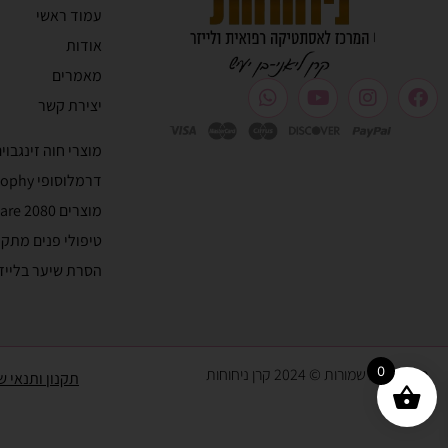
עמוד ראשי
אודות
מאמרים
יצירת קשר
מוצרי חוה זינגבוי
דרמלוסופי Dermalosophy
מוצרים 2080 skincare
טיפולי פנים מתק
הסרת שיער בלייז
0
כל הזכויות שמורות © 2024 קרן ניחוחות
תקנון ותנאי ש