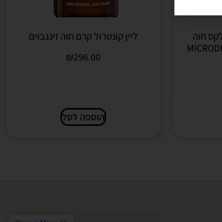
קס חוה
ליין קונטרול קרם חוה זינגבוים
MICRODERM
₪
296.00
הוספה לסל