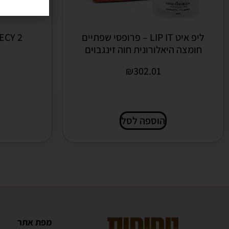
ליפ איט LIP IT – פרופסי שפתיים
2 PROPHECY חוה זינגבוים
חומצה היאלורונית חוה זינגבוים
₪
302.01
הוספה לסל
מפת אתר