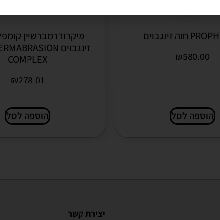
מיקרודרמברשיין קומפל
זינגבוים ABRASION
₪
580.00
COMPLEX
₪
278.01
הוספה לסל
הוספה לסל
יצירת קשר