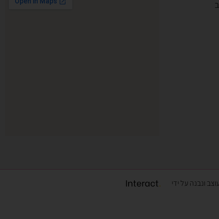
צב ונבנה על ידי