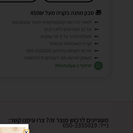
🎁
סבון מתנה בקניה מעל 450₪
לאחר הרכישה קוסמטיקאית תיצור עמכם קשר
עד 12 תשלומים ללא ריבית
משלוח מהיר עד 3 ימי עסקים
קנייה מאובטחת מהאתר
שירות לקוחות בטלפון: 050-3355019
משווק מורשה חוה זינגבוים ודרמלוסופי
שיתוף ב WhatsApp
מעוניינים לרכוש מוצר זה? צרו עימנו קשר:
נייד: 050-3355019