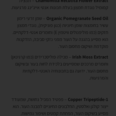
Chamomilla Recutita Flower Extract
– תמצית
קמומיל נוגדת חמצון בעלת תכונות אנטי אייג'ינג מרגיעות.
Organic Pomegranate Seed Oil
– שמן זרעי רימון
עשיר בחומצות שומן חיוניות (כגון פוניקית), נוגדי חמצון
חזקים (כמו פוליפנולים וויטמין E) וחומרים אנטי-דלקתיים.
הוא מסייע בהגנה על העור מפני נזקי סביבה, הזדקנות
מוקדמת ושיקום מחסום העור.
Irish Moss Extract
– מכילה פוליסכרידים (כמו קרגינאן)
וחומרים מרככים שמסייעים בלכידת לחות בעור ובשיקום
מחסום העור. ידועה גם בתכונותיה האנטי-דלקתיות
והמרגיעות.
Copper Tripeptide-1
– פפטיד המכיל נחושת, שמעודד
ייצור קולגן ואלסטין, החלבונים החיוניים למבנה העור. הוא
מסייע בשיקום העור, הפחתת קמטים ושיפור גמישות.