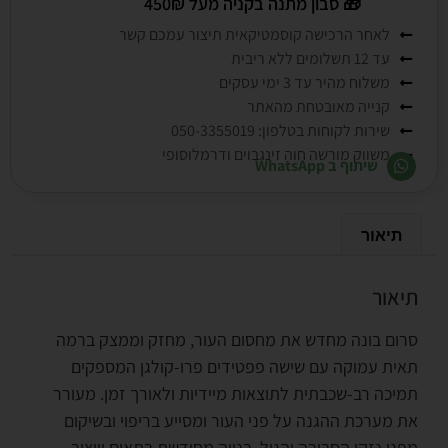
🎁
סבון מתנה בקניה מעל 450₪
לאחר הרכישה קוסמטיקאית תיצור עמכם קשר
עד 12 תשלומים ללא ריבית
משלוח מהיר עד 3 ימי עסקים
קנייה מאובטחת מהאתר
שירות לקוחות בטלפון: 050-3355019
משווק מורשה חוה זינגבוים ודרמלוסופי
שיתוף ב WhatsApp
תיאור
תיאור
סרום בונה מחדש את מחסום העור, מחזק וממצק ברמה
תאית עמוקה עם שישה פפטידים פרו-קולגן המספקים
תמיכה רב-שכבתית לתוצאות מיידיות ולאורך זמן. מעורר
את מערכת ההגנה על פני העור ומסייע בריפוי ובשיקום
מפני נזקי הסביבה והגיל. בנייה מחודשת בתאים וייצור