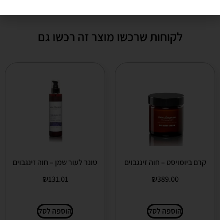
לקוחות שרכשו מוצר זה רכשו גם
קרם ביומויסט – חוה זינגבוים
טונר לעור שמן – חוה זינגבוים
₪
131.01
₪
389.00
הוספה לסל
הוספה לסל