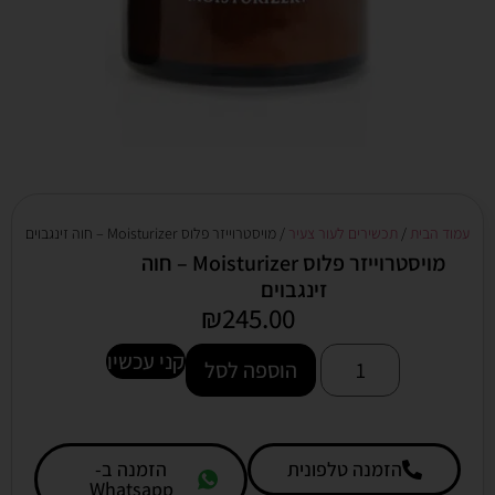
עמוד הבית
/
תכשירים לעור צעיר
/ מויסטרוייזר פלוס Moisturizer – חוה זינגבוים
מויסטרוייזר פלוס Moisturizer – חוה
זינגבוים
₪
245.00
קני עכשיו
הוספה לסל
הזמנה טלפונית
הזמנה ב-
Whatsapp