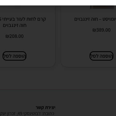
מויסט – חוה זינגבוים
חוה זינגבוים
₪
389.00
₪
208.00
הוספה לסל
הוספה לסל
יצירת קשר
כתובת: ז'בוטינסקי 49, זכרון יעקב