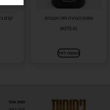
מסכת הבהרה חוה זינגבוים
קרם ביו
₪
270.01
הוספה לסל
מפת אתר
עמוד ראשי