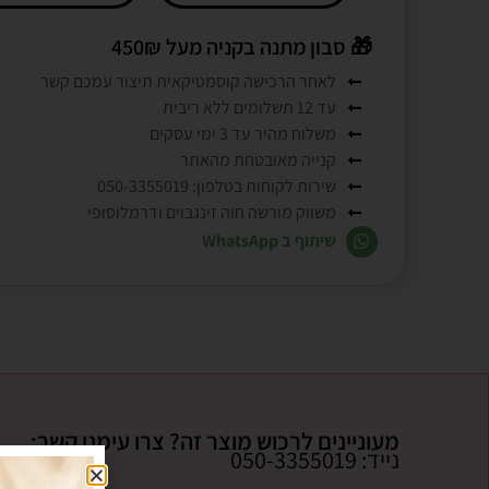
🎁
סבון מתנה בקניה מעל 450₪
לאחר הרכישה קוסמטיקאית תיצור עמכם קשר
עד 12 תשלומים ללא ריבית
משלוח מהיר עד 3 ימי עסקים
קנייה מאובטחת מהאתר
שירות לקוחות בטלפון: 050-3355019
משווק מורשה חוה זינגבוים ודרמלוסופי
שיתוף ב WhatsApp
מעוניינים לרכוש מוצר זה? צרו עימנו קשר:
נייד: 050-3355019