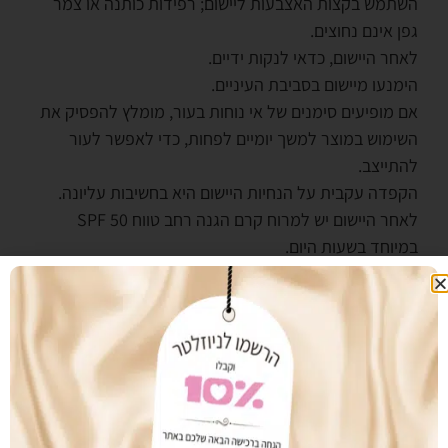
השתמש בקצות האצבעות ליישום; רפידות כותנה או צמר
גפן אינם נחוצים.
לאחר היישום, כדאי לנקות ידיים.
הימנעו מיישום בסביבת העיניים.
אם מופיעים סימנים של אי נוחות בעור, מומלץ להפסיק את
השימוש במוצר למשך יומיים לפחות, כדי לאפשר לעור
להתייצב.
הקפדה עקבית על הנחיות היישום היא בחשיבות עליונה.
לאחר היישום יש למרוח קרם הגנה רחב טווח SPF 50
במיוחד בשעות היום.
לשאלות נוספות אנא פני לקוסמטיקאית קרן ניחוחות מורשת
מטעם חברת
דרמלוסופי
.
מעוניינים לרכוש מוצר זה? צרו עימנו קשר:
נייד: 050-3355019