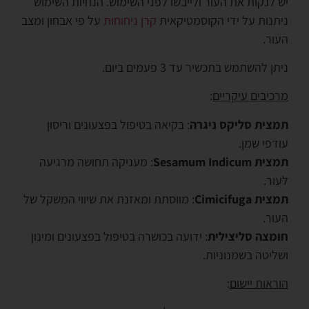
יש לנקות את העור ולייבשו לפני השימוש. הנחיות השימוש
ניתנות על ידי הקוסמטיקאית
קרן ניחוחות
על פי אבחון ומצב
העור.
ניתן להשתמש בתכשיר עד 3 פעמים ביום.
מרכיבים עיקריים
:
תמצית סליקס ניגרה
: בקיאה בטיפול בפצעונים וריסון
עודפי שמן.
תמצית Sesamum Indicum
: מעניקה תחושה מרגיעה
לעור.
תמצית Cimicifuga
: מווסתת ומאזנת את שיווי המשקל של
העור.
חומצה סליצילית
: ידועה בכושרה בטיפול בפצעונים ומינון
ושליטה בשמנוניות.
הוראות יישום
: