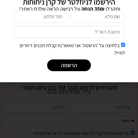
הירשמו לניוזלטר של קרן ניחוחות
יש להקפיד לפעול על פי הוראות השימוש ולשים
ותקבלו
35₪ הנחה
על רכישה הבאה שלכם באתר!
דגש לא לחרוג ממספר המריחות ביום.
אין לחרוג מהוראות השימוש, אין לחפש "פתרון
מהיר", אסור שימוש יתר על מידה, חובה להשתמש
במסנן קרינה גבוהה SPF 50.
בלחיצה על 'הרשמה' אני מאשר/ת קבלת תכנים דיוורים
את הלחות/מסנן קרינה יש למרוח בבוקר 5 דקות
למייל.
לאחר מריחת התכשיר שלפניו.
הרשמה
מעוניינים לרכוש מוצר זה? צרו עימנו קשר:
נייד: 050-3355019
אני מעוניינת לקבל חדשות ומבצעים לדואר אלקטרוני