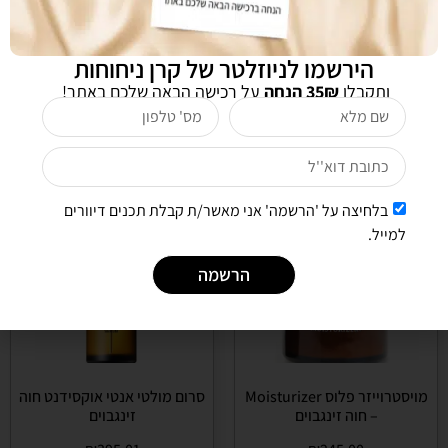
מסכת זהב מחממת – חוה
אקטיב ג'ל לעור בעייתי – חוה
זינגבוים
זינגבוים
הירשמו לניוזלטר של קרן ניחוחות
₪
300.00
₪
385.00
ותקבלו
35₪ הנחה
על רכישה הבאה שלכם באתר!
הוספה לסל
הוספה לסל
בלחיצה על 'הרשמה' אני מאשר/ת קבלת תכנים דיוורים
למייל.
הרשמה
מויסטרוייזר פלוס Moisturizer
סרום מולטי אנטי אוקסידנט חוה
– חוה זינגבוים
זינגבוים