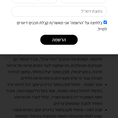
בלחיצה על 'הרשמה' אני מאשר/ת קבלת תכנים דיוורים
לאיזה איזורים הטיפול בסקין בוסטר מתאים?
למייל.
הרשמה
אזור הלחיים – טיפולי סקין בוסטר בזיכרון יעקב יכולים לשפר
משמעותית נזקים שמופיעים באזור הלחיים, כמו הקמטוטים
שמופיעים בצידי העיניים ועם הזמן יורדים אל הלחי בקו
אלכסוני. קמטים אלו מכונים "רגלי עורב", ובגיל מאוחר הם
מעמיקים ומצטלבים, מה שמקנה לעור הפנים מראה של אדמה
חרוכה. במקרים אלו, סקין בוסטר יעיל במיוחד, ונחשב לבחירה
מצוינת עבור מי שלא מעוניינים בניפוח מראה הלחיים.
אזור הסנטר – טיפול סקין בוסטר בזיכרון יעקב יכול להיות יעיל
במיוחד לטיפול באזור הסנטר, אשר בשל הידקקות העור, איבוד
מסת השומן וירידה בטונוס השריר, עלול לאבד את מראהו
האחיד ולצבור קמטוטים עדינים.
סביב הפה – טיפולי סקין בוסטר בזיכרון יעקב נותנים מענה
מצוין לאחת מהבעיות הקשות והנפוצות בטיפול, הקמטים