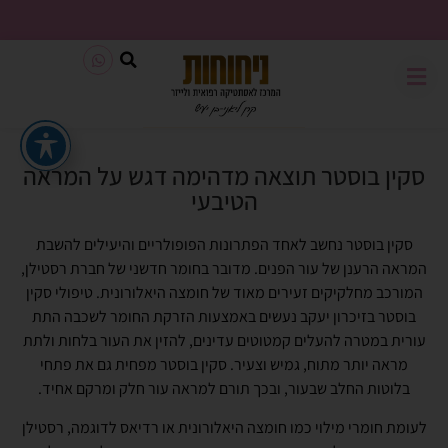
משלוח חינם בכל קנייה מעל 199₪
סקין בוסטר תוצאה מדהימה דגש על המראה
הטיבעי
סקין בוסטר נחשב לאחד הפתרונות הפופולריים והיעילים להשבת
המראה הרענן של עור הפנים. מדובר בחומר חדשני של חברת רסטילן,
המורכב מחלקיקים זעירים מאוד של חומצה היאלורונית. טיפולי סקין
בוסטר בזיכרון יעקב נעשים באמצעות הזרקת החומר לשכבה התת
עורית במטרה להעלים קמטוטים עדינים, להזין את העור בלחות ולתת
מראה יותר מתוח, גמיש וצעיר. סקין בוסטר מפחית גם את פתחי
בלוטות החלב שבעור, ובכך תורם למראה עור חלק ומרקם אחיד.
לעומת חומרי מילוי כמו חומצה היאלורונית או רדיאס לדוגמה, רסטילן