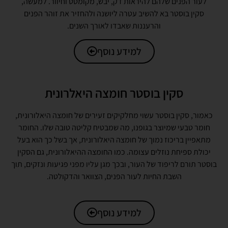
לעור הפנים שלהם להיראות דק, יבש, מקומטט וחיוור. למעשה,
סקין בוסטר בא להשיב עטרה ליושנה ולהחזיר את זוהר הפנים
והרעננות שאבדו לאורך השנים.
למידע נוסף
סקין בוסטר חומצה היאלרונית
כאמור, סקין בוסטר עשוי מחלקיקים זעירים של חומצה היאלורונית,
חומר טבעי שמיוצר בגופנו, מה שמבטיח קליטה טובה שלו. החומר
מתאפיין בריכוז נמוך של חומצה היאלורונית, אך בשל כך הוא בעל
יכולת ספיחת נוזלים עצומה. כמו החומצה ההיאלורונית, גם הסקין
בוסטר תורם לריפוד של העור, ובכך מגן עליו מפני פגיעות ונזקים, תוך
השבת החיות לעור הפנים, הצוואר והדקולטה.
למידע נוסף